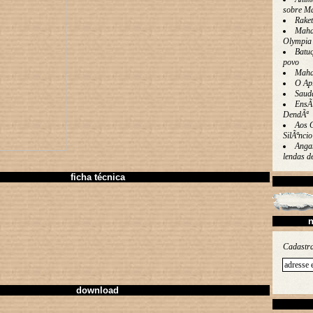
sobre M
Rake
Maha
Olympia
Batu
povo
Maha
O Ap
Saud
EnsÃ
DendÃª
Aos 
SilÃªncio
Angan
lendas 
ficha técnica
n
Cadastra
download