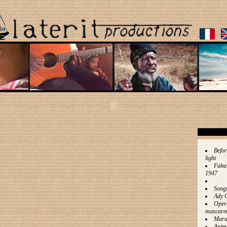
Befor
light
Faha
1947
Song
Ady 
Oper
mascare
Mara
Anim