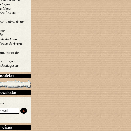
adagascar
ta Mena
leo Live no
que, a alma de um
leo
ito
ade do Futuro
´pado de Awara
Guerreiros do
o...angano...
de Madagascar
notícias
ewsletter
 se:
dícas