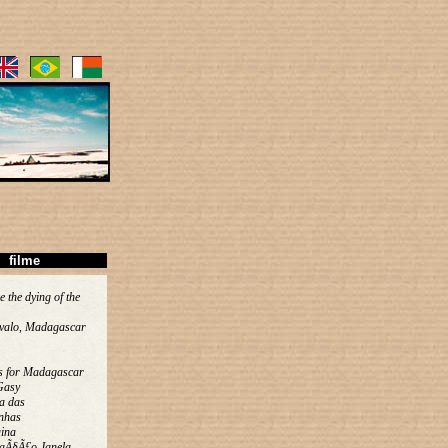
filme
e the dying of the
valo, Madagascar
s for Madagascar
Gasy
a das
nhas
ina
aÃ§Ã£o Janela