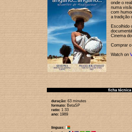
onde o rea
numa visão
com humor 
a tradição
Escolhido
documentár
Cinema do
Comprar 
Watch on
ficha técnica
63 minutes
duração:
BetaSP
formato:
1:33
ratio:
1989
ano:
linguas: