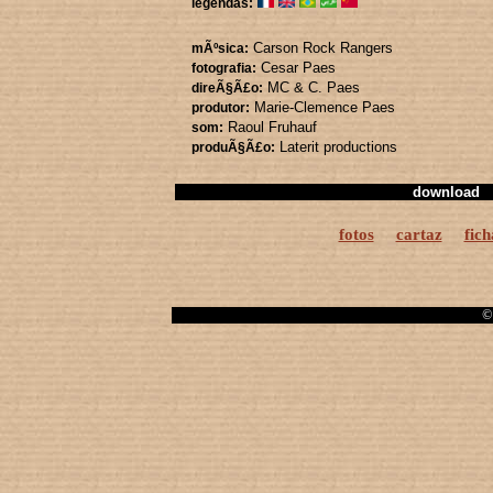
legendas:
Carson Rock Rangers
mÃºsica:
Cesar Paes
fotografia:
MC & C. Paes
direÃ§Ã£o:
Marie-Clemence Paes
produtor:
Raoul Fruhauf
som:
Laterit productions
produÃ§Ã£o:
download
fotos
cartaz
fich
© 