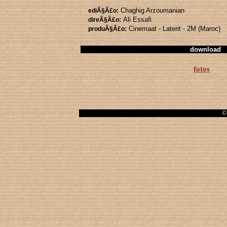
Chaghig Arzoumanian
ediÃ§Ã£o:
Ali Essafi
direÃ§Ã£o:
Cinemaat - Laterit - 2M (Maroc)
produÃ§Ã£o:
download
fotos
© 