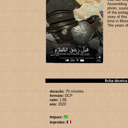
Assembling f
photo, sound
of the protag
story of thi
time in Mor
“the years of
ficha técnica
70 minutes
duração:
DCP
formato:
1:85
ratio:
2020
ano:
linguas:
legendas: