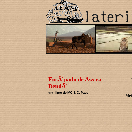
EnsÃ´pado de Awara
DendÃª
um filme de MC & C. Paes
Mei