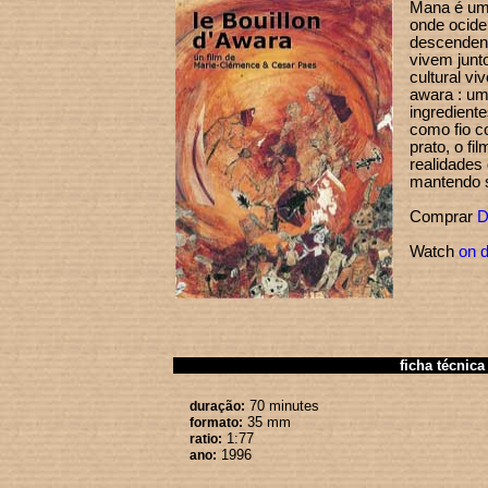
Mana é um
onde ociden
descenden
vivem junt
cultural vi
awara : um
ingredient
como fio c
prato, o fi
realidades
mantendo s
Comprar
D
Watch
on 
ficha técnica
70 minutes
duração:
35 mm
formato:
1:77
ratio:
1996
ano: