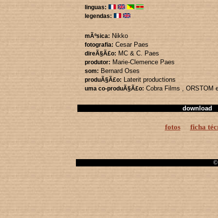
linguas:
legendas:
Nikko
mÃºsica:
Cesar Paes
fotografia:
MC & C. Paes
direÃ§Ã£o:
Marie-Clemence Paes
produtor:
Bernard Oses
som:
Laterit productions
produÃ§Ã£o:
Cobra Films
, ORSTOM
uma co-produÃ§Ã£o:
download
fotos
ficha téc
© 